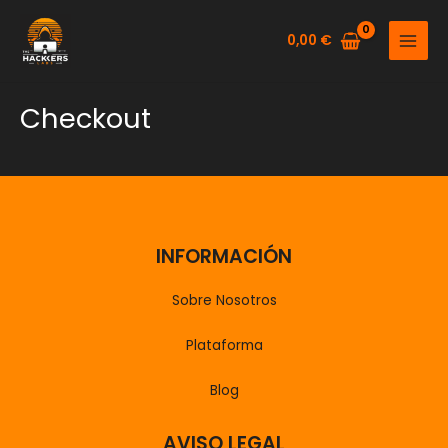
Ir
al
0,00
€
MAIN
contenido
MENU
Checkout
INFORMACIÓN
Sobre Nosotros
Plataforma
Blog
AVISO LEGAL