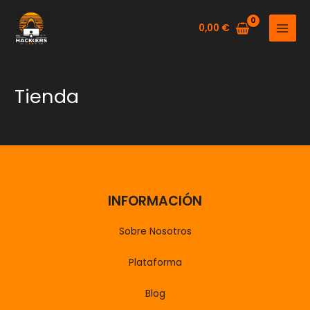
Ir
al
0,00
€
MAIN
contenido
MENU
Tienda
INFORMACIÓN
Sobre Nosotros
Plataforma
Blog