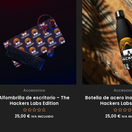
Accesorios
Accesori
Alfombrilla de escritorio – The
Botella de acero in
Hackers Labs Edition
Hackers Labs 
25,00
€
25,00
€
Valorado
Valorad
IVA INCLUIDO
IVA I
con
con
0
0
de
de
5
5