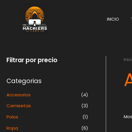
Ir
al
INICIO
contenido
Filtrar por precio
Inic
Categorias
Accesorios
(4)
Camisetas
(3)
Mos
Polos
(1)
Ropa
(6)