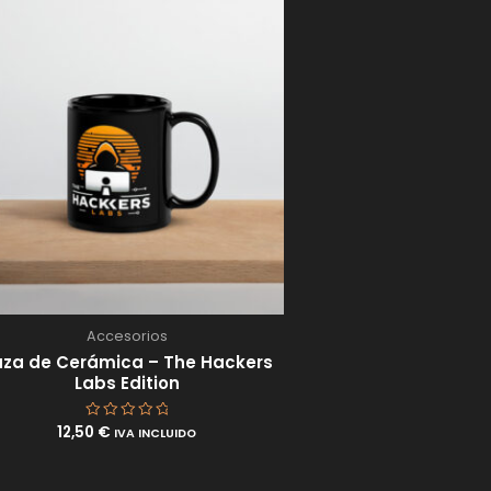
Accesorios
za de Cerámica – The Hackers
Labs Edition
12,50
€
Valorado
IVA INCLUIDO
con
0
de
5