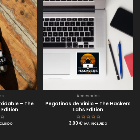
os
Accesorios
oxidable – The
Pegatinas de Vinilo – The Hackers
Edition
Labs Edition
3,00
€
o
Valorado
NCLUIDO
IVA INCLUIDO
con
0
de
5