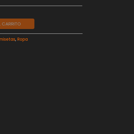
L CARRITO
misetas
,
Ropa