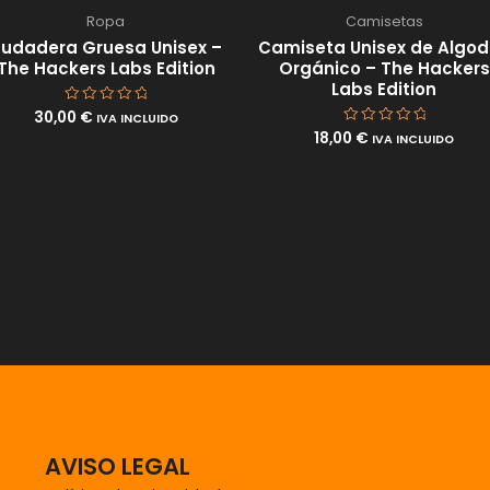
Ropa
Camisetas
udadera Gruesa Unisex –
Camiseta Unisex de Algo
The Hackers Labs Edition
Orgánico – The Hackers
Labs Edition
30,00
€
Valorado
IVA INCLUIDO
con
18,00
€
Valorado
IVA INCLUIDO
0
con
de
0
5
de
5
AVISO LEGAL