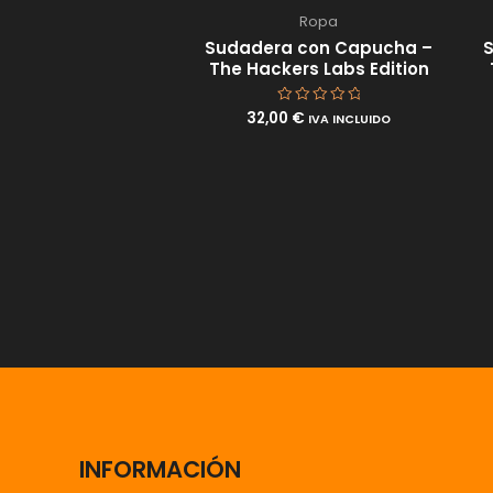
Ropa
Sudadera con Capucha –
S
The Hackers Labs Edition
32,00
€
Valorado
IVA INCLUIDO
con
0
de
5
INFORMACIÓN