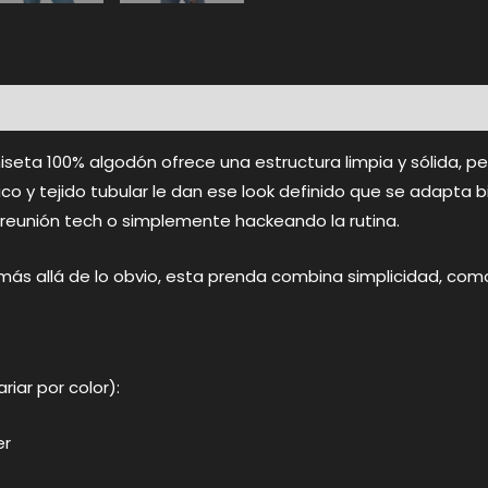
al
Valoraciones (0)
seta 100% algodón ofrece una estructura limpia y sólida, pe
co y tejido tubular le dan ese look definido que se adapta b
reunión tech o simplemente hackeando la rutina.
s allá de lo obvio, esta prenda combina simplicidad, comod
iar por color):
er